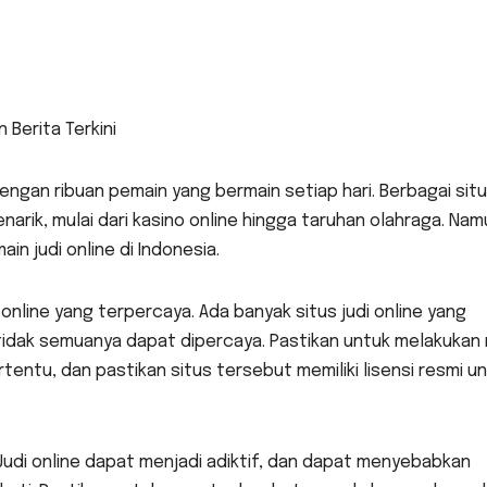
 Berita Terkini
dengan ribuan pemain yang bermain setiap hari. Berbagai situ
rik, mulai dari kasino online hingga taruhan olahraga. Nam
in judi online di Indonesia.
online yang terpercaya. Ada banyak situs judi online yang
idak semuanya dapat dipercaya. Pastikan untuk melakukan 
tentu, dan pastikan situs tersebut memiliki lisensi resmi u
 Judi online dapat menjadi adiktif, dan dapat menyebabkan