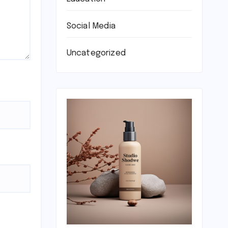
Social Media
Uncategorized