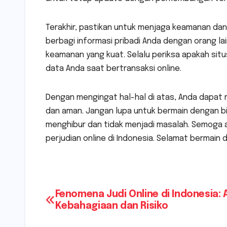
Terakhir, pastikan untuk menjaga keamanan dan p
berbagi informasi pribadi Anda dengan orang la
keamanan yang kuat. Selalu periksa apakah situs
data Anda saat bertransaksi online.
Dengan mengingat hal-hal di atas, Anda dapat
dan aman. Jangan lupa untuk bermain dengan bij
menghibur dan tidak menjadi masalah. Semoga a
perjudian online di Indonesia. Selamat bermain 
Post
Fenomena Judi Online di Indonesia: 
Kebahagiaan dan Risiko
navigation