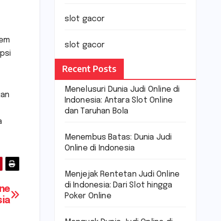
slot gacor
tem
slot gacor
psi
Recent Posts
Menelusuri Dunia Judi Online di
kan
Indonesia: Antara Slot Online
dan Taruhan Bola
a
Menembus Batas: Dunia Judi
Online di Indonesia
Menjejak Rentetan Judi Online
di Indonesia: Dari Slot hingga
ine
Poker Online
sia