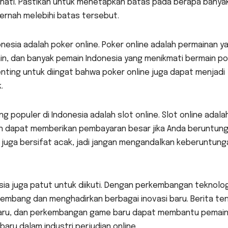
ati-hati. Pastikan untuk menetapkan batas pada berapa banya
pernah melebihi batas tersebut.
onesia adalah poker online. Poker online adalah permainan y
n, dan banyak pemain Indonesia yang menikmati bermain po
ting untuk diingat bahwa poker online juga dapat menjadi
.
ang populer di Indonesia adalah slot online. Slot online adala
n dapat memberikan pembayaran besar jika Anda beruntung
e juga bersifat acak, jadi jangan mengandalkan keberuntung
nesia juga patut untuk diikuti. Dengan perkembangan teknolog
rkembang dan menghadirkan berbagai inovasi baru. Berita te
i baru, dan perkembangan game baru dapat membantu pemai
u dalam industri perjudian online.