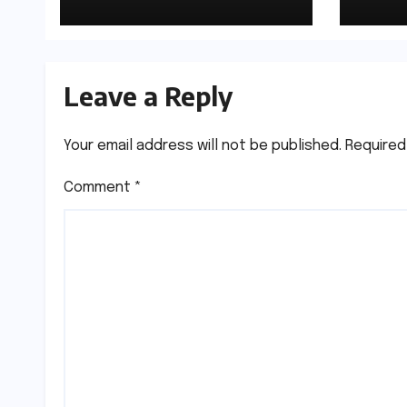
Taruhan Bola
Leave a Reply
Your email address will not be published.
Required
Comment
*