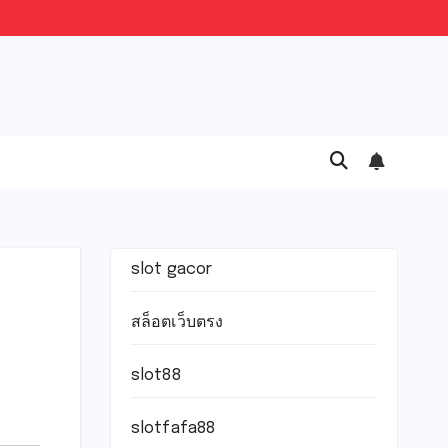
slot gacor
สล็อตเว็บตรง
slot88
slotfafa88