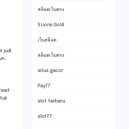
สล็อตเว็บตรง
5 Lions Gold
เว็บสล็อต
s judi
สล็อตเว็บตรง
un,
situs gacor
Pay77
riset
ntuk
slot terbaru
slot77