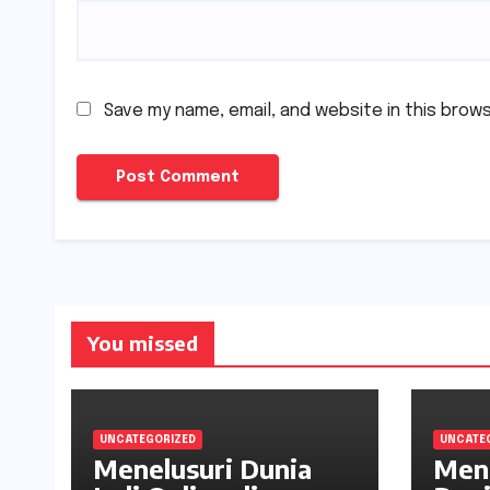
Save my name, email, and website in this brow
You missed
UNCATEGORIZED
UNCATE
Menelusuri Dunia
Men