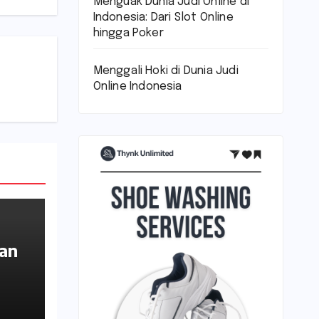
Menguak Dunia Judi Online di
Indonesia: Dari Slot Online
hingga Poker
Menggali Hoki di Dunia Judi
Online Indonesia
an
lot
line